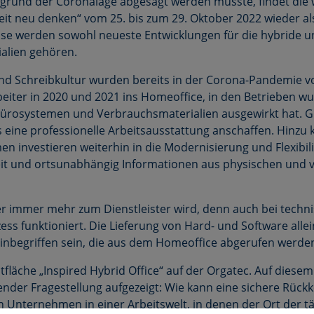
rund der Coronalage abgesagt werden musste, findet die w
t neu denken“ vom 25. bis zum 29. Oktober 2022 wieder als
e werden sowohl neueste Entwicklungen für die hybride und
alien gehören.
d Schreibkultur wurden bereits in der Corona-Pandemie vor
iter in 2020 und 2021 ins Homeoffice, in den Betrieben wu
Bürosystemen und Verbrauchsmaterialien ausgewirkt hat. G
s eine professionelle Arbeitsausstattung anschaffen. Hinzu k
investieren weiterhin in die Modernisierung und Flexibilis
eit und ortsunabhängig Informationen aus physischen und vi
r immer mehr zum Dienstleister wird, denn auch bei techn
ess funktioniert. Die Lieferung von Hard- und Software allei
inbegriffen sein, die aus dem Homeoffice abgerufen werde
läche „Inspired Hybrid Office“ auf der Orgatec. Auf diesem 
ender Fragestellung aufgezeigt: Wie kann eine sichere Rückk
Unternehmen in einer Arbeitswelt, in denen der Ort der tä