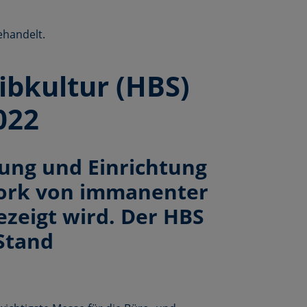
ehandelt.
bkultur (HBS)
022
tung und Einrichtung
Work von immanenter
ezeigt wird. Der HBS
Stand