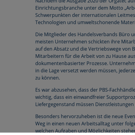
Nachdem die Ausgabe 2020 der Orgatec aufg
Einrichtungsbranche unter dem Motto „Arbei
Schwerpunkten der internationalen Leitmess
Technologien und umweltschonende Materi
Die Mitglieder des Handelsverbands Büro un
meisten Unternehmen schickten ihre Mitarbe
auf den Absatz und die Vertriebswege von 
Mitarbeitern für die Arbeit von zu Hause au
dokumentenbasierter Prozesse. Unternehmen 
in die Lage versetzt werden müssen, jederz
zu können.
Es war abzusehen, dass der PBS-Fachhändle
wichtig, dass ein einwandfreier Supportproz
Liefergegenstand müssen Dienstleistungen 
Besonders hervorzuheben ist die neue Eventf
Weg in einen neuen Arbeitsalltag unter folg
welchen Aufgaben und Möglichkeiten stehen 