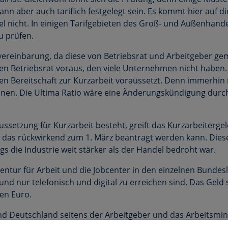
ann aber auch tariflich festgelegt sein. Es kommt hier auf di
l nicht. In einigen Tarifgebieten des Groß- und Außenhandel
zu prüfen.
svereinbarung, da diese von Betriebsrat und Arbeitgeber ge
nen Betriebsrat voraus, den viele Unternehmen nicht haben. S
eren Bereitschaft zur Kurzarbeit voraussetzt. Denn immerh
nen. Die Ultima Ratio wäre eine Änderungskündigung durch 
ssetzung für Kurzarbeit besteht, greift das Kurzarbeitergel
as rückwirkend zum 1. März beantragt werden kann. Diese 
gs die Industrie weit stärker als der Handel bedroht war.
entur für Arbeit und die Jobcenter in den einzelnen Bundes
 und nur telefonisch und digital zu erreichen sind. Das Geld
den Euro.
d Deutschland seitens der Arbeitgeber und das Arbeitsminis
as Thema bereits angeschoben“, äußert sich Christian Haes