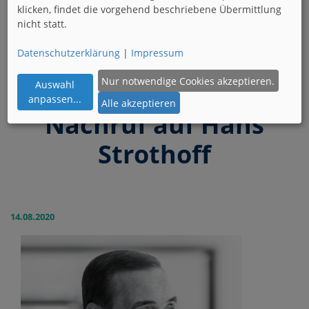
klicken, findet die vorgehend beschriebene Übermittlung
nicht statt.
Pressemitteilungen und Nachrichten, die die
Datenschutzerklärung
|
Impressum
Fachverbände Wohnen und Büro betreffen werden
hier behandelt.
Nur notwendige Cookies akzeptieren.
Auswahl
anpassen
...
Alle akzeptieren
Nachruf auf Hans
Strothoff
14.08.2020