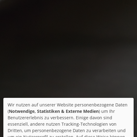
Wir nutzen auf unserer Website personenbezogene Daten
(
Notwendige, Statistiken & Externe Medien
) um Ihr
Benutzererlebnis zu verbessern. Einige davon sind
essenziell, andere nutzen Tracking-Technologien von
Dritten, um personenbezogene Daten zu verarbeiten und
um ein Nutzerprofil zu erstellen. Auf diese Weise können