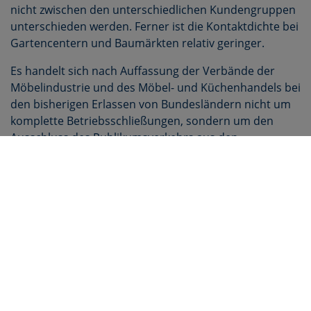
nicht zwischen den unterschiedlichen Kundengruppen
unterschieden werden. Ferner ist die Kontaktdichte bei
Gartencentern und Baumärkten relativ geringer.
Es handelt sich nach Auffassung der Verbände der
Möbelindustrie und des Möbel- und Küchenhandels bei
den bisherigen Erlassen von Bundesländern nicht um
komplette Betriebsschließungen, sondern um den
Ausschluss des Publikumsverkehrs aus den
Geschäftsräumen. Aus den bislang bekannten Erlassen
ist nicht abzuleiten, dass es den Unternehmen
verboten ist, Mitarbeiter zu beschäftigen. Die
Warenannahme, das Verräumen der Ware unter
Ausschluss der Endkunden sowie die Auslieferung und
Montage sind weiterhin möglich. Die
Branchenorganisationen sprechen sich gemeinsam
dafür aus, die Auslieferungskette zum Endkunden so
lange wie möglich aufrechtzuerhalten. Dies wirkt
einerseits liquiditätssichernd und dient anderseits der