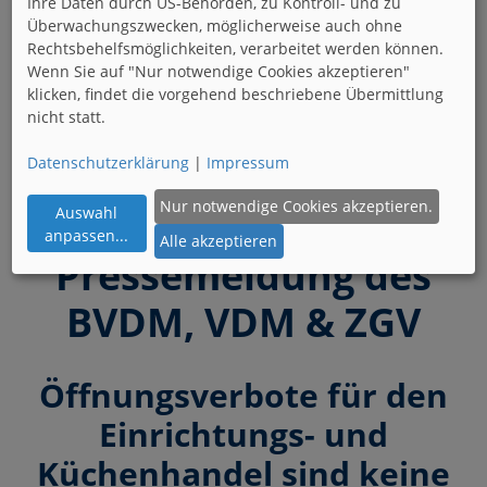
Ihre Daten durch US-Behörden, zu Kontroll- und zu
Überwachungszwecken, möglicherweise auch ohne
Presse
Rechtsbehelfsmöglichkeiten, verarbeitet werden können.
Wenn Sie auf "Nur notwendige Cookies akzeptieren"
klicken, findet die vorgehend beschriebene Übermittlung
nicht statt.
Pressemitteilungen und Nachrichten, die die
Datenschutzerklärung
|
Impressum
Fachverbände Wohnen und Büro betreffen werden
hier behandelt.
Nur notwendige Cookies akzeptieren.
Auswahl
anpassen
...
Alle akzeptieren
Pressemeldung des
BVDM, VDM & ZGV
Öffnungsverbote für den
Einrichtungs- und
Küchenhandel sind keine