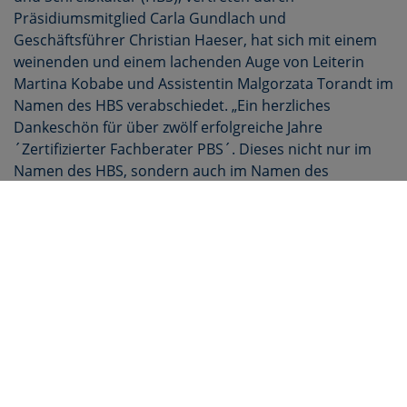
Präsidiumsmitglied Carla Gundlach und
Geschäftsführer Christian Haeser, hat sich mit einem
weinenden und einem lachenden Auge von Leiterin
Martina Kobabe und Assistentin Malgorzata Torandt im
Namen des HBS verabschiedet. „Ein herzliches
Dankeschön für über zwölf erfolgreiche Jahre
´Zertifizierter Fachberater PBS´. Dieses nicht nur im
Namen des HBS, sondern auch im Namen des
Fachhandels und aller Absolventen“, bedankte sich
Carla Gundlach bei der Kursleitung. „Ihre konstruktive
und zugleich stets herzliche Art, haben den Kurs
ungemein bereichert. Nur durch ihr
überdurchschnittliches Engagement konnte der
Lehrgang so erfolgreich durchgeführt werden und zu
einer festen Branchenkonstante werden“, ergänzt
Gundlach.
Christian Haeser fügt hinzu: „Der Lehrgang war immer
ein fester Bestandteil unseres Engagements für den