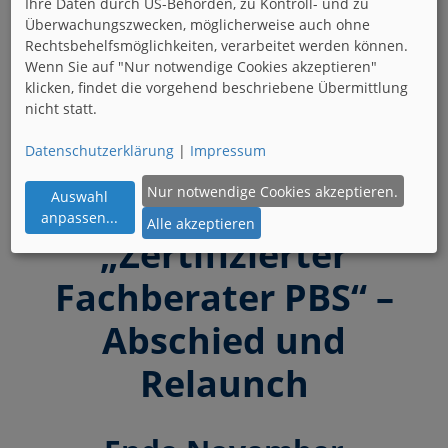
Ihre Daten durch US-Behörden, zu Kontroll- und zu
Überwachungszwecken, möglicherweise auch ohne
Presse
Rechtsbehelfsmöglichkeiten, verarbeitet werden können.
Wenn Sie auf "Nur notwendige Cookies akzeptieren"
klicken, findet die vorgehend beschriebene Übermittlung
nicht statt.
Pressemitteilungen und Nachrichten, die die
Datenschutzerklärung
|
Impressum
Fachverbände Wohnen und Büro betreffen werden
hier behandelt.
Nur notwendige Cookies akzeptieren.
Auswahl
anpassen
...
Alle akzeptieren
„Zertifizierter
Fachberater PBS“ –
Abschied und
Relaunch