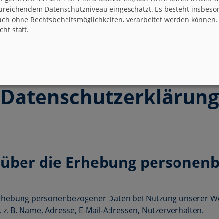
ureichendem Datenschutzniveau eingeschätzt. Es besteht insbeson
ch ohne Rechtsbehelfsmöglichkeiten, verarbeitet werden können.
ht statt.
Datenschutzerklärung
n über die Erhebung personen
 Erhebung personenbezogener Daten bei Nutzung unserer We
, z. B. Name, Adresse, E-Mail-Adressen, Nutzerverhalten.