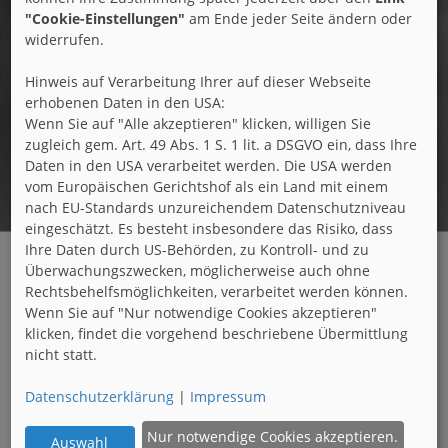
"Cookie-Einstellungen"
am Ende jeder Seite ändern oder
widerrufen.
Hinweis auf Verarbeitung Ihrer auf dieser Webseite
erhobenen Daten in den USA:
Wenn Sie auf "Alle akzeptieren" klicken, willigen Sie
zugleich gem. Art. 49 Abs. 1 S. 1 lit. a DSGVO ein, dass Ihre
Daten in den USA verarbeitet werden. Die USA werden
vom Europäischen Gerichtshof als ein Land mit einem
nach EU-Standards unzureichendem Datenschutzniveau
eingeschätzt. Es besteht insbesondere das Risiko, dass
Ihre Daten durch US-Behörden, zu Kontroll- und zu
Überwachungszwecken, möglicherweise auch ohne
Presse
Rechtsbehelfsmöglichkeiten, verarbeitet werden können.
Wenn Sie auf "Nur notwendige Cookies akzeptieren"
klicken, findet die vorgehend beschriebene Übermittlung
nicht statt.
Pressemitteilungen und Nachrichten, die die
Datenschutzerklärung
|
Impressum
Fachverbände Wohnen und Büro betreffen werden
hier behandelt.
Nur notwendige Cookies akzeptieren.
Auswahl