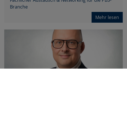
Branche
Mehr lesen
Handelsverband Wohnen und
11.07.2025
Büro: Nach der Reisesaison könnte
sich die Kaufzurückhaltung im Herbst
lösen
Mehr lesen