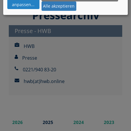
anpassen
...
Alle akzeptieren
Pressearchiv
Presse - HWB
HWB
Presse
0221/940 83-20
hwb(at)hwb.online
2026
2025
2024
2023