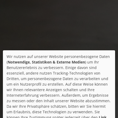
Wir nutzen auf unserer Website personenbezogene Daten
(
Notwendige, Statistiken & Externe Medien
) um Ihr
Benutzererlebnis zu verbessern. Einige davon sind
essenziell, andere nutzen Tracking-Technologien von
Dritten, um personenbezogene Daten zu verarbeiten und
um ein Nutzerprofil zu erstellen. Auf diese Weise können
wir Ihnen relevantere Anzeigen schalten und Ihre
Interneterfahrung verbessern. Außerdem, um Ergebnisse
zu messen oder den Inhalt unserer Website abzustimmen.
Da wir Ihre Privatsphäre schätzen, bitten wir Sie hiermit
um Erlaubnis, diese Technologien zu verwenden. Sie
können Ihre Zustimmung später jederzeit über den
Link